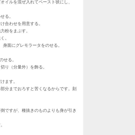
ブオイルを混ぜ入れてペースト状にし、
わせる。
付け合わせを用意する。
強力粉をまぶす。
焼く。
、身面にグレモラータをのせる。
をのせる。
角切り（分量外）を飾る。
だけます。
い部分までおろすと苦くなるからです。刻
。
面倒ですが、種抜きのものよりも身が引き
す。