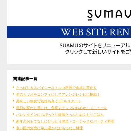
関連記事一覧
さっぱり＆スパイシーなトルコ料理で食卓に変化を
旬のカツオをコンフィにしてアレンジレシピに挑戦！
美味しい朝食で気持ち良く1日をスタート
季節の変わり目には、免疫力アップのおめかしメニューを
バレンタインにもぴったり愛情たっぷりぬくもりごはん
新年のおもてなしにぴったり簡単・ゴージャスなパーティ料理
寒い国の知恵に学ぶ温かなおもてなし料理