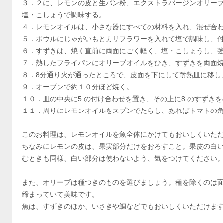
３．２に、レモンの皮と生パン粉、エクストラバージンオリー
塩・こしょうで調味する。
４．レモンオイルは、小さな器にすべての材料を入れ、混ぜ合
５．ボウルにじゃがいもとカリフラワーを入れて塩で調味し、
６．すずきは、焼く直前に両面にごく軽く、塩・こしょうし、
７．熱したフライパンにオリーブオイルをひき、すずきを両面
８．8分通り火が通ったところで、皮面を下にして耐熱皿に移し
９．オーブンで約１０分ほど焼く。
１０．皿の中央に5.の付け合わせを置き、その上に8.のすずき
１１．周りにレモンオイルをスプンでたらし、あればトマトの
このお料理は、レモンオイルを魚全体にかけてもおいしくいた
ちなみにレモンの皮は、果実部分だけをおろすこと。果皮の白
むときも同様、白い部分は使わないよう、気をつけてください
また、オリーブは種つきのものを選びましょう。種を除くのは
締まっていて美味です。
魚は、すずきのほか、いさきや鯛などでもおいしくいただけま