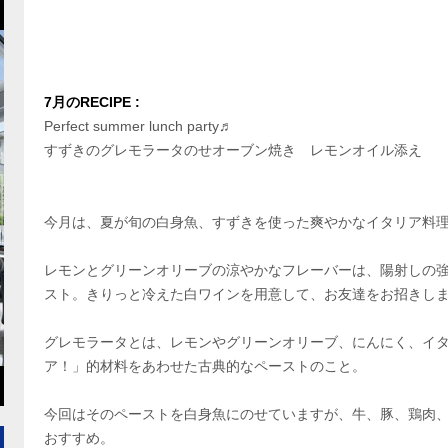
7月のRECIPE :
Perfect summer lunch party♬
すずきのグレモラータのせオーブン焼き レモンオイル添え
今月は、夏が旬の白身魚、すずきを使った爽やかなイタリア料
レモンとグリーンオリーブの涼やかなフレーバーは、陽射しの
スト。きりっと冷えた白ワインを用意して、お友達をお招きし
グレモラータとは、レモンやグリーンオリーブ、にんにく、イ
ア！」的材料をあわせた古典的なペーストのこと。
今回はそのペーストを白身魚にのせていますが、牛、豚、鶏肉
おすすめ。