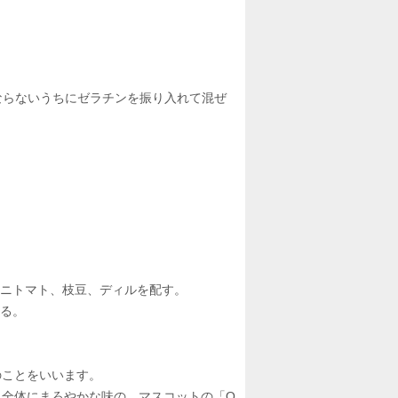
ならないうちにゼラチンを振り入れて混ぜ
ミニトマト、枝豆、ディルを配す。
ける。
のことをいいます。
く全体にまろやかな味の、マスコットの「O