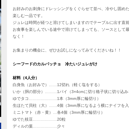
お好みのお刺身にドレッシングをくぐらせて並べ、冷やし固め
楽しむ一品です。
ジュレは時間が経つと溶けてしまいますのでテーブルに出す直
お食事を楽しんでいる途中で溶けてしまっても、ソースとして
なく！
お集まりの機会に、ぜひお試しになってみてくださいね！！
シーフードのカルパッチョ 冷たいジュレがけ
材料（4人分）
白身魚（お好みで）……12切れ（軽く塩をする）
いか（胴の部分）………1パイ（3×4cmに切り格子状に切り込
ゆでタコ…………………1本（3mm厚に輪切り）
生ほたて貝柱（大）……4個（3mm厚になるよう横にナイフを
ミニトマト（赤・黄）…各4個（3mm厚に輪切り）
ゆでた枝豆………………20粒
ディルの葉………………少々