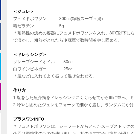
＜ジュレ＞
フュメドポワソン………300cc(顆粒スープ＋湯)
粉ゼラチン………………5g
＊耐熱性の浅めの容器にフュメドポワソンを入れ、80℃以下に
て溶かし、粗熱がとれたら冷蔵庫で数時間冷やし固める。
＜ドレッシング＞
グレープシードオイル……50cc
白ワインビネガー…………25cc
＊瓶などに入れてよく振って混ぜ合わせる。
作り方
1.塩をした魚介類をドレッシングにくぐらせてから皿に並べ、
2.冷やし固めたジュレをフォークで細かく崩し、ランダムにか
プラスワンINFO
＊フュメドポワソンは、シーフードからとったスープストック
今回は顆粒状のものを使いました。私のおすすめは塩気が優し