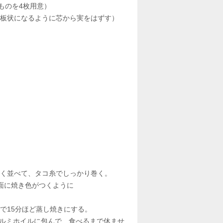
ものを4枚用意）
mの板状になるように芯から実をはずす）
なく並べて、タコ糸でしっかり巻く。
面に焼き色がつくように
で15分ほど蒸し焼きにする。
アルミホイルに包んで、食べるまで休ませ