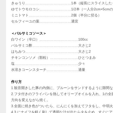
きゅうり…………………………………1本（縦長にスライスした
ゆでトウモロコシ………………………1/2本（一人分2cm×5c
ミニトマト………………………………2個（半分に切る）
セルフィーユの葉………………………適宜
＜バルサミコソース＞
白ワイン（辛口）……………………………100cc
バルサミコ酢…………………………………大さじ2
はちみつ………………………………………大さじ2
チキンコンソメ（顆粒）……………………ひとつまみ
塩………………………………………………少々
水溶きコーンスターチ………………………適量
作り方
1.観音開きした豚の内側に、プルーンをサンドするように隙間
2.フタ付きのフライパンを熱してオリーブオイルを入れ、1の全
方向を変えながら焼く。
3.全面に焼き色がついたら、にんにくを加えてフタをし、中弱火
4.3.にナイフを軽く刺して透明な汁が出たら火を止め、すぐに