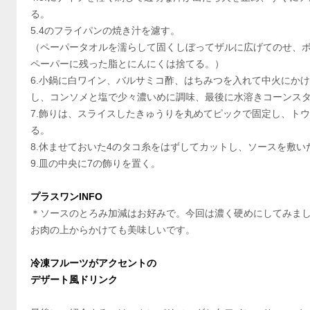
る。
5.4のフライパンの焼き汁を濾す。
（ペーパータオルを濡らして固くしぼってザルに広げてのせ、
ペーパーに残った脂とにんにくは捨てる。）
6.小鍋に白ワイン、バルサミコ酢、はちみつを入れて中火にか
し、コンソメと塩で少々濃いめに調味、最後に水溶きコーンス
7.飾りは、スライスしたきゅうりを丸めてピックで固定し、ト
る。
8.休ませておいた4のタコ糸をはずしてカットし、ソースを敷い
9.皿の中央に7の飾りを置く。
プラスワンINFO
＊ソースのとろみ加減はお好みで。今回は濃く硬めにしてみま
お肉の上からかけても美味しいです。
冷凍フルーツがアクセントの
デザート風ドリンク