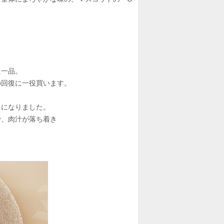
た一品。
の回復に一役買います。
りになりました。
で、肉汁が落ち着き