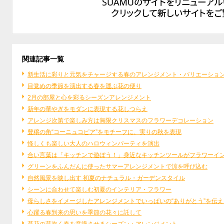
関連記事一覧
新生活に彩りと元気をチャージする春のアレンジメント・バリエーショ
目覚めの季節を演出する春を運ぶ花の便り
2月の部屋と心を彩るシーズンアレンジメント
新年の華やぎをモダンに表現する花しつらえ
アレンジ次第で楽しみ方は無限クリスマスのフラワーデコレーション
豊穣の角“コーニュコピア”をモチーフに、実りの秋を表現
怪しくも楽しい大人のハロウィンパーティを演出
合い言葉は「キッチンで遊ぼう！」身近なキッチンツールがフラワーイ
グリーンをふんだんに使ったサマーアレンジメントで涼を呼び込む
自然風景を映し出す 初夏のナチュラル・ガーデンスタイル
シーンに合わせて楽しむ初夏のインテリア・フラワー
母らしさをイメージしたアレンジメントでいっぱいの“ありがとう”を伝え
心躍る春到来の思いを季節の花々に託して