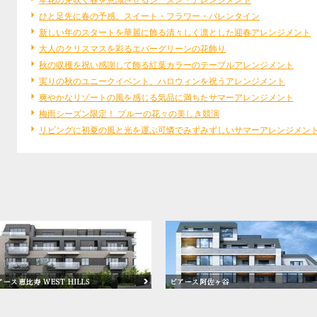
草花の芽吹く春を意識させるシーズン・アレンジメント
ひと足先に春の予感。スイート・フラワー・バレンタイン
新しい年のスタートを華麗に飾る清々しく凛とした迎春アレンジメント
大人のクリスマスを彩るエバーグリーンの花飾り
秋の収穫を祝い感謝して飾る紅葉カラーのテーブルアレンジメント
実りの秋のユニークイベント、ハロウィンを祝うアレンジメント
爽やかなリゾートの風を感じる気品に満ちたサマーアレンジメント
梅雨シーズン限定！ ブルーの花々の美しき競演
リビングに初夏の風と光を運ぶ可憐でみずみずしいサマーアレンジメン