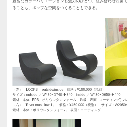
豊富なカラーバリエーションも魅力のひとつ。組み合わせ次第
ることも、ポップな空間をつくることもできる。
（左）「LOOPS」 outside/inside 価格：¥180,000（税別）
サイズ：outside ／ W430×D740×H840 inside ／ W430×D650×H440
素材：本体 : EPS、ポリウレタンフォーム、鉄板 表面 : コーティング( 
（右）「River must flow 1」 価格：¥450,000（税別） サイズ：W2050×
素材：本体：ポリウレタンフォーム 表面：コーティング