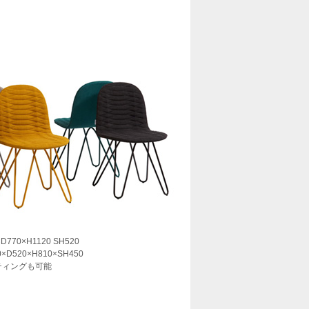
70×H1120 SH520
0×D520×H810×SH450
ーティングも可能