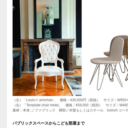
（左）「LouisⅡ armchair」 価格：430,000円（税抜） サイズ：W950×D7
（右）「Template chair metal」 価格：¥58,000（税別） サイズ：W48
素材：本体 :／ファブリック 脚部／木製もしくはスチール sixinch コ
パブリックスペースからこども部屋まで