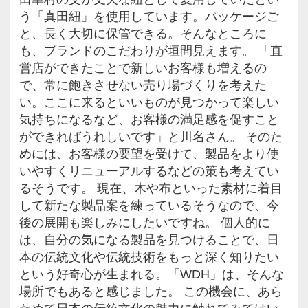
動物縁起もりしお 鶴亀セット 価格：5400円(税込)