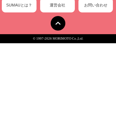
「WDH」で販売されている製品は、すべてオリジナル。代表の川名幸司さんが
け、ゼロから一緒に制作を行なう。
WDH（ダブリューディーエイチ）
http://wdh-store.com/
住所：東京都台東区千浅草2－6－7
まるごとにっぽん 2F 和来
営業時間：10:00 -20:00
http://marugotonippon.com/