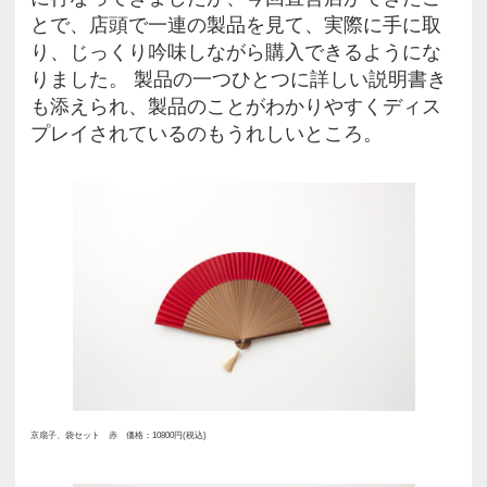
る商業施設、「まるごとにっぽん」
2月17日にオープンしました。場
賑わう浅草六区通り。 4階からな
は、47都道府県の古き良き食文化
一堂に会し、施設内をひととおり
気分が味わえます。平日にもかか
は賑わい、早くも浅草の新たなラ
なりそうな予感。 そんな魅力ある
っぽん」の2階に、「WDH」が初
ープンしました。「WDH」は、日
を活かしたものづくりが生み出す
て、上質なライフスタイルを提案
ド。 店名にもなっている「WDH