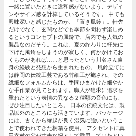
急須、湯呑み2個セット 菱形 朱 梅原タツオ氏作 価格：16200円(税込)