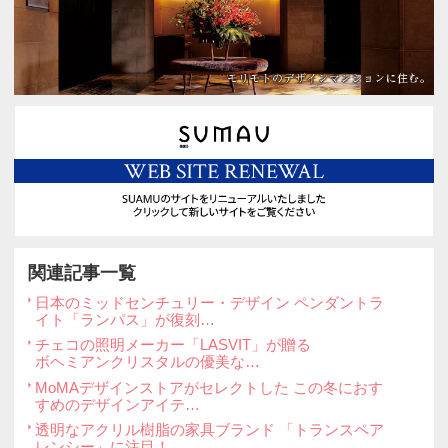
ができればうれしいです」と川名さ
めには、お客様の要望を受けて、
いやすくリニューアルするなどの
るそうです。 現在、木や布といっ
して新たな製品案を練っているそ
後の展開も楽しみにしたいですね。
は、自分の気になる製品を見つけ
本の伝統文化や伝統技術をもっと
という好奇心が生まれる。「WDH
場所でもあると感じました。 この
ためて日本の伝統文化の魅力に触
かがですか？