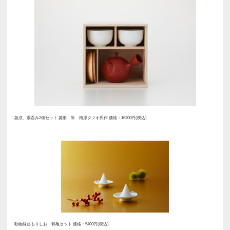
のを購入する際に必要とするサイ
き・高さ）の略。常に幅広い製品
人々のライフスタイルの奥行きを
で経年変化を楽しめるものづくり
ます。 以前「SUMAU」でも、「
しお」という、盛り塩器を紹介し
ます。 「WDH」はこれまで、自社
やインテリアセレクトショップで
に行なってきましたが、今回直営
とで、店頭で一連の製品を見て、
り、じっくり吟味しながら購入で
りました。 製品の一つひとつに詳