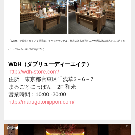
重ねたという表情の異なる２種類
ぜひ注目したいところ。 日本の伝
品以外のところにも活きています
には、古くから縁起が良く湿気に
とで使われてきた桐箱を使用。 ア
田幸村の父が丈夫な紐として愛用
う「真田紐」を使用しています。
と、長く大切に保管できる。そん
も、ブランドのこだわりが垣間見え
営店ができたことで新しいお客様
で、常に飽きさせない売り場づく
い。ここに来るといいものが見つ
気持ちになるなど、お客様の満足