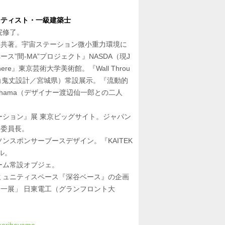
ーティスト・一級建築士
院修了。
店)共著。宇宙ステーション微小重力環境に
ス”間-MA”プロジェクト』NASDA（現J
here』東京芸術大学美術館。『Wall Throu
角鬼丈設計／宮城県）常設展示。『流動的
okohama（デザイナー渡辺仙一郎との二人
ューション』展 東京ビッグサイト。ジャパン
査委員長。
ソンスポンサーブースデザイン。『KAITEK
ル。
ルーム常設オブジェ。
コミュニティスペース『深谷ベース』の企画
界一展」 日東電工（グランフロント大