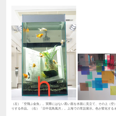
（左）「空飛ぶ金魚」。実際にはない黒い面を水面に見立て、その上（空
りする作品。（右）「日中花鳥風月」。上海での常設展示。色が変化する