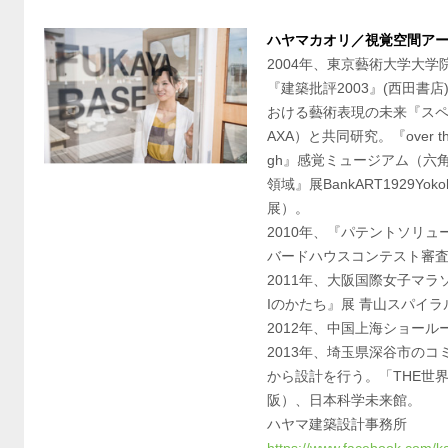
ハヤマカオリ／視覚空間ア
2004年、東京藝術大学大学
『建築批評2003』(西田書
おける藝術表現の未来『スペー
AXA）と共同研究。『over t
gh』感覚ミュージアム（六
領域』展BankART1929Y
展）。
2010年、『パテントソリ
バードハウスコンテスト審
2011年、大阪国際女子マラ
Iのかたち』展 青山スパイラ
2012年、中国上海ショー
2013年、埼玉県深谷市の
から設計を行う。「THE世
阪）、日本科学未来館。
ハヤマ建築設計事務所