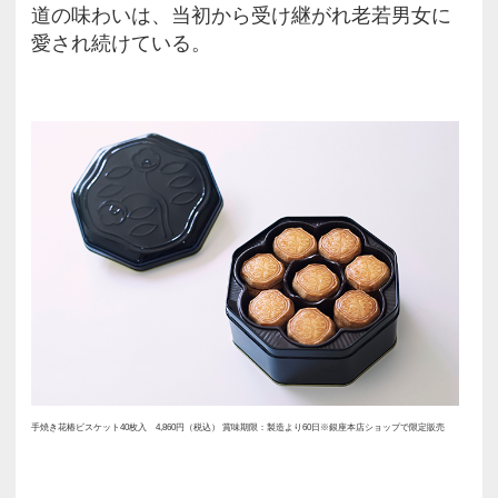
品に登場している「資生堂パーラ
ランドマークとして、創業から10
る人々の思い出を刻み続けている
資生堂のシンボルマーク
花椿をかたどった洋菓子
昭和初期に登場した「資生堂パー
グセラー商品のひとつ、定番の「
ト」。サクサクとした食感に素朴
道の味わいは、当初から受け継が
愛され続けている。