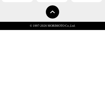
HOME
DESIGN
INFORMATION
LIFE
PERSON
FROM MO
SUMAUとは？
運営会社