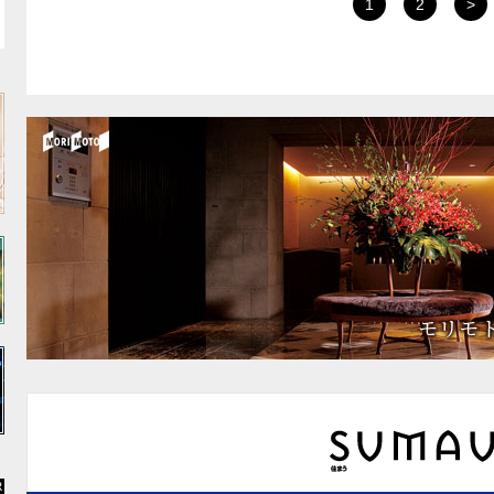
1
2
>