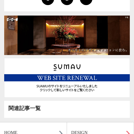
1
2
>