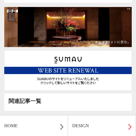
1
2
>