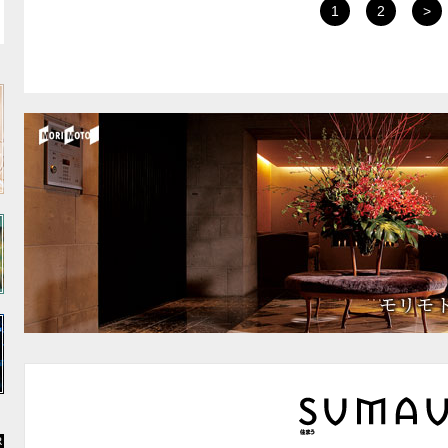
1
2
>