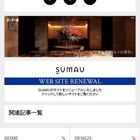
1
2
>