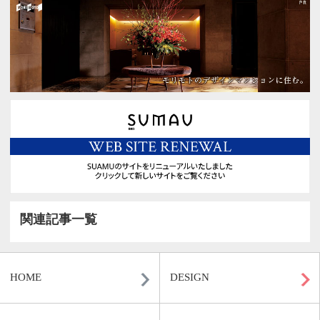
1
2
>