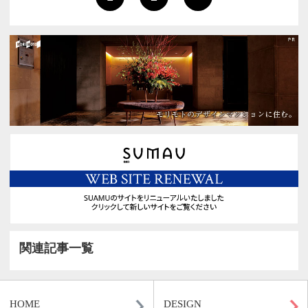
1
2
>